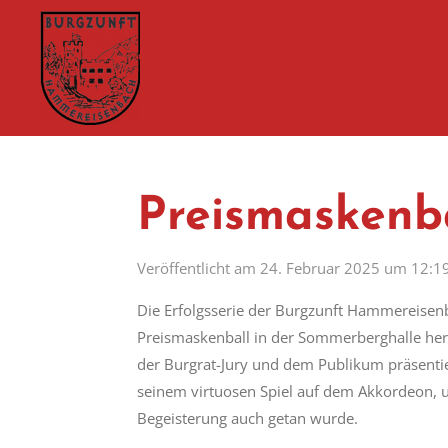
Zum
Hauptinhalt
springen
Preismaskenb
Veröffentlicht am 24. Februar 2025 um 12:1
Die Erfolgsserie der Burgzunft Hammereisenba
Preismaskenball in der Sommerberghalle her
der Burgrat-Jury und dem Publikum präsentie
seinem virtuosen Spiel auf dem Akkordeon, 
Begeisterung auch getan wurde.