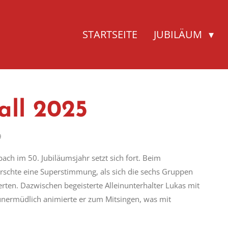
STARTSEITE
JUBILÄUM
all 2025
9
ch im 50. Jubiläumsjahr setzt sich fort. Beim
rschte eine Superstimmung, als sich die sechs Gruppen
rten. Dazwischen begeisterte Alleinunterhalter Lukas mit
unermüdlich animierte er zum Mitsingen, was mit