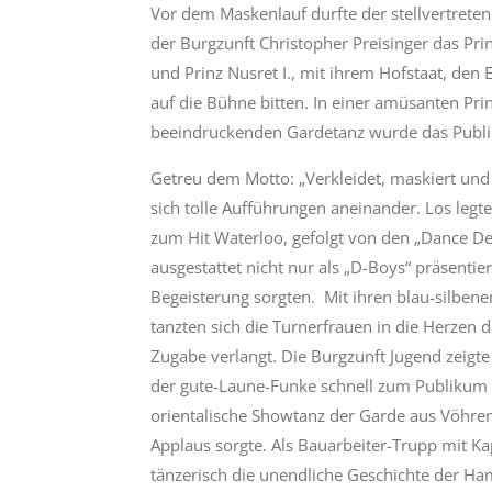
Vor dem Maskenlauf durfte der stellvertrete
der Burgzunft Christopher Preisinger das Pri
und Prinz Nusret I., mit ihrem Hofstaat, de
auf die Bühne bitten. In einer amüsanten Pri
beeindruckenden Gardetanz wurde das Publ
Getreu dem Motto: „Verkleidet, maskiert und 
sich tolle Aufführungen aneinander. Los legt
zum Hit Waterloo, gefolgt von den „Dance Dev
ausgestattet nicht nur als „D-Boys“ präsenti
Begeisterung sorgten. Mit ihren blau-silben
tanzten sich die Turnerfrauen in die Herzen 
Zugabe verlangt. Die Burgzunft Jugend zeigte
der gute-Laune-Funke schnell zum Publikum
orientalische Showtanz der Garde aus Vöhren
Applaus sorgte. Als Bauarbeiter-Trupp mit Ka
tänzerisch die unendliche Geschichte der H