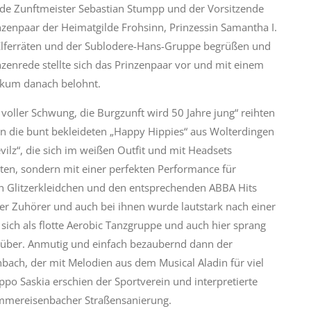
nde Zunftmeister Sebastian Stumpp und der Vorsitzende
nzenpaar der Heimatgilde Frohsinn, Prinzessin Samantha I.
n Elferräten und der Sublodere-Hans-Gruppe begrüßen und
nzenrede stellte sich das Prinzenpaar vor und mit einem
ikum danach belohnt.
voller Schwung, die Burgzunft wird 50 Jahre jung“ reihten
en die bunt bekleideten „Happy Hippies“ aus Wolterdingen
ilz“, die sich im weißen Outfit und mit Headsets
erten, sondern mit einer perfekten Performance für
en Glitzerkleidchen und den entsprechenden ABBA Hits
der Zuhörer und auch bei ihnen wurde lautstark nach einer
 sich als flotte Aerobic Tanzgruppe und auch hier sprang
 über. Anmutig und einfach bezaubernd dann der
bach, der mit Melodien aus dem Musical Aladin für viel
ppo Saskia erschien der Sportverein und interpretierte
ammereisenbacher Straßensanierung.